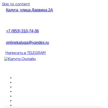
Skip to content
Калуга, улица Дарвина 2А
+7 (953) 310-74-36
onlinekaluga@yandex.ru
ГЛАВНАЯ
Написать в TELEGRAM
О НАС
ПОРТФОЛИО
СОЗДАНИЕ
САЙТА
Главная
О нас
ПРОДВИЖЕНИЕ
Портфолио
ЯНДЕКС
Создание сайта
Продвижение
ДИРЕКТ
Яндекс Директ
КОНТАКТЫ
Контакты