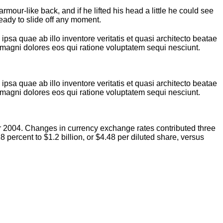
our-like back, and if he lifted his head a little he could see
ready to slide off any moment.
sa quae ab illo inventore veritatis et quasi architecto beatae
 magni dolores eos qui ratione voluptatem sequi nesciunt.
sa quae ab illo inventore veritatis et quasi architecto beatae
 magni dolores eos qui ratione voluptatem sequi nesciunt.
ear 2004. Changes in currency exchange rates contributed three
 percent to $1.2 billion, or $4.48 per diluted share, versus