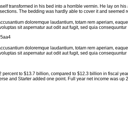
transformed in his bed into a horrible vermin. He lay on his arm
ff sections. The bedding was hardly able to cover it and seemed 
 accusantium doloremque laudantium, totam rem aperiam, eaque ip
luptas sit aspernatur aut odit aut fugit, sed quia consequuntur
 accusantium doloremque laudantium, totam rem aperiam, eaque ip
luptas sit aspernatur aut odit aut fugit, sed quia consequuntur
percent to $13.7 billion, compared to $12.3 billion in fiscal y
erse and Starter added one point. Full year net income was up 28