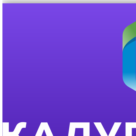
ОПТИМАЛЬНОЕ 
Скачать презентацию
в формате .pdf
Наш адрес:
Россия
,
,
г. Калуга
,
ул. Плеханова, д. 4
Телефон:
+7 (953) 310-74-36
Электронная почта:
onlinekaluga@yandex.ru
©
Digital Agency «КАЛУГА ONLINE»
, 2010—2024
Создание и продвижение сайтов