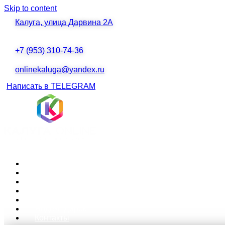
Skip to content
Калуга, улица Дарвина 2А
+7 (953) 310-74-36
onlinekaluga@yandex.ru
Написать в TELEGRAM
У ВАС НЕТ САЙТ
НЕ ЗНАЕТЕ, ЧТО
ОСОЗНАЕТЕ НЕО
Главная
О нас
ВЫХОДА В ИНТЕ
Портфолио
Создание сайта
Продвижение
СПЕЦИАЛИСТЫ П
Яндекс Директ
Контакты