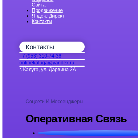
Сайта
Продвижение
Яндекс Директ
Контакты
Контакты
+7 (953) 310-74-36
onlinekaluga@yandex.ru
г. Калуга, ул. Дарвина 2А
Соцсети И Мессенджеры
Оперативная Связь